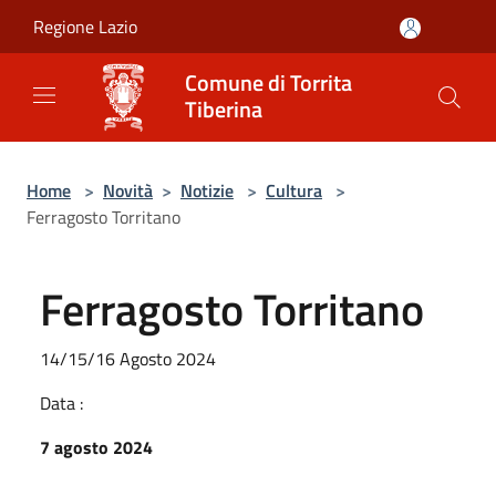
Salta al contenuto principale
Regione Lazio
Comune di Torrita
Tiberina
Home
>
Novità
>
Notizie
>
Cultura
>
Ferragosto Torritano
Ferragosto Torritano
14/15/16 Agosto 2024
Data :
7 agosto 2024