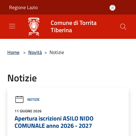
Salta al contenuto principale
Regione Lazio
Comune di Torrita
Tiberina
Home
>
Novità
>
Notizie
Notizie
NOTIZIE
11 GIUGNO 2026
Apertura iscrizioni ASILO NIDO
COMUNALE anno 2026 - 2027