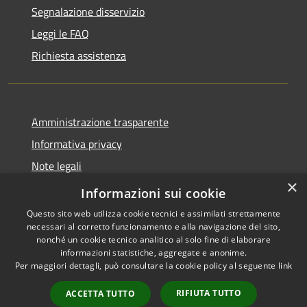
Segnalazione disservizio
Leggi le FAQ
Richiesta assistenza
Amministrazione trasparente
Informativa privacy
Note legali
×
Dichiarazione di accessibilità
Informazioni sui cookie
Questo sito web utilizza cookie tecnici e assimilati strettamente
necessari al corretto funzionamento e alla navigazione del sito,
nonché un cookie tecnico analitico al solo fine di elaborare
informazioni statistiche, aggregate e anonime.
RSS
Copyright © 2026 • Comune di
Per maggiori dettagli, può consultare la cookie policy al seguente
link
Accessibilità
Torrita Tiberina • Powered by
Privacy
Municipium
Accesso
•
RIFIUTA TUTTO
ACCETTA TUTTO
Cookie
redazione