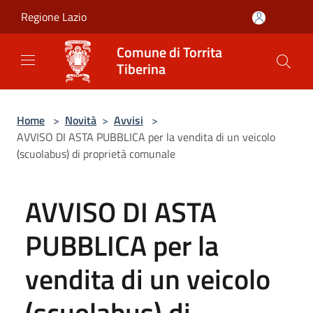
Salta al contenuto principale
Regione Lazio
Comune di Torrita
Tiberina
Home
>
Novità
>
Avvisi
>
AVVISO DI ASTA PUBBLICA per la vendita di un veicolo
(scuolabus) di proprietà comunale
AVVISO DI ASTA
PUBBLICA per la
vendita di un veicolo
(scuolabus) di