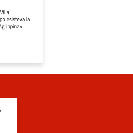
Villa
po esisteva la
Agrippina».
?